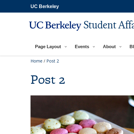
Skip
UC Berkeley
to
main
content
Student Aff
Page Layout
Events
About
B
Home
/
Post 2
Post 2