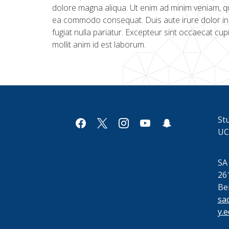
dolore magna aliqua. Ut enim ad minim veniam, qui
ea commodo consequat. Duis aute irure dolor in r
fugiat nulla pariatur. Excepteur sint occaecat cup
mollit anim id est laborum.
Stu
facebook
x
instagram
youtube
snapchat
UC
SA
26
Be
sa
y.