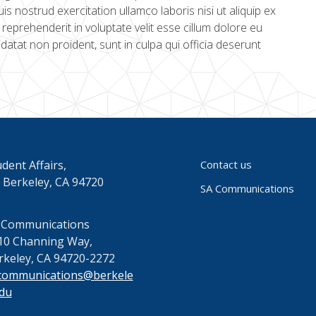
s nostrud exercitation ullamco laboris nisi ut aliquip ex
eprehenderit in voluptate velit esse cillum dolore eu
idatat non proident, sunt in culpa qui officia deserunt
dent Affairs,
Contact us
 Berkeley, CA 94720
SA Communications
 Communications
10 Channing Way,
rkeley, CA 94720-2272
communications@berkele
edu