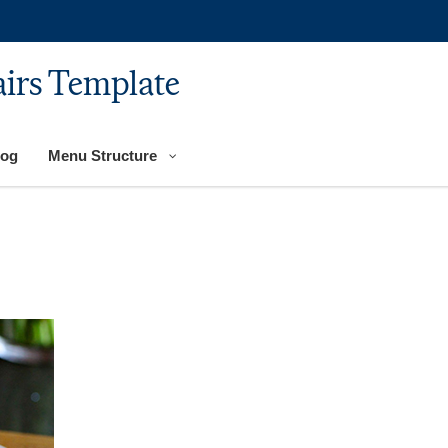
airs Template
log
Menu Structure